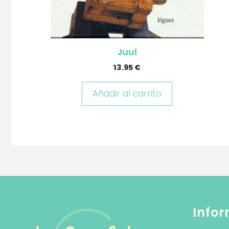
Juul
13.95
€
Añadir al carrito
Infor