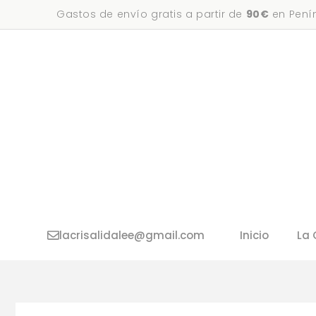
Saltar
Gastos de envío gratis a partir de
90€
en Penín
al
contenido
lacrisalidalee@gmail.com
Inicio
La 