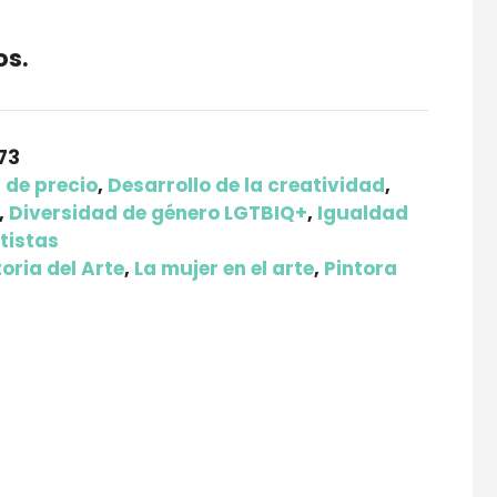
os.
73
 de precio
,
Desarrollo de la creatividad
,
,
Diversidad de género LGTBIQ+
,
Igualdad
tistas
toria del Arte
,
La mujer en el arte
,
Pintora