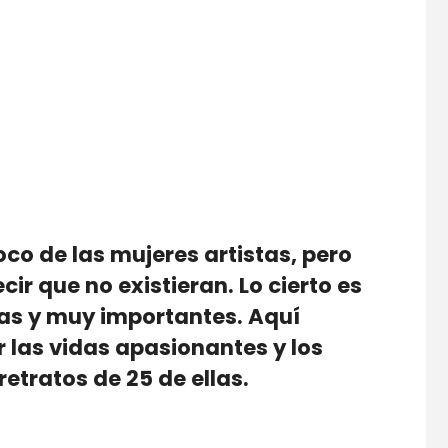
recio
ctual
co de las mujeres artistas, pero
s:
cir que no existieran. Lo cierto es
.95 €.
s y muy importantes. Aquí
 las vidas apasionantes y los
etratos de 25 de ellas.