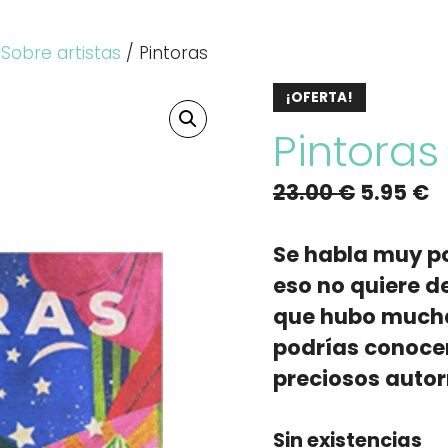
/
Sobre artistas
/ Pintoras
¡OFERTA!
Pintoras
El
El
23.00
€
5.95
€
precio
p
original
a
Se habla muy po
era:
e
eso no quiere de
23.00 €.
5
que hubo mucha
podrías conocer
preciosos autorr
Sin existencias