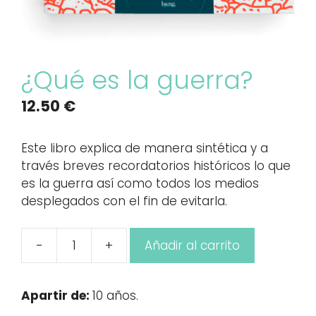
¿Qué es la guerra?
12.50
€
Este libro explica de manera sintética y a
través breves recordatorios históricos lo que
es la guerra así como todos los medios
desplegados con el fin de evitarla.
-
+
Añadir al carrito
¿Qué
es
la
Apartir de:
10 años.
guerra?