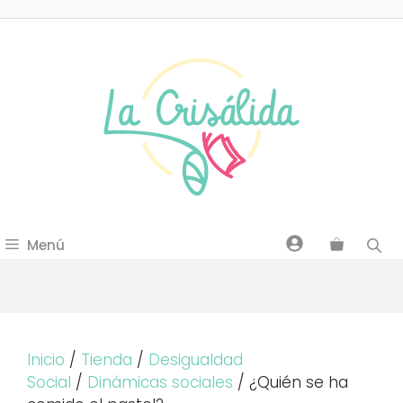
Saltar
al
contenido
Menú
Inicio
/
Tienda
/
Desigualdad
Social
/
Dinámicas sociales
/ ¿Quién se ha