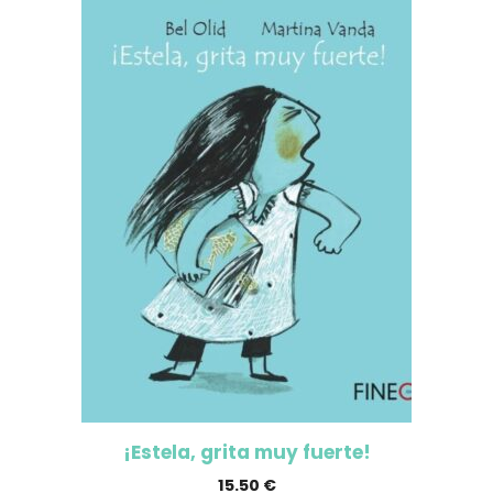
¡Estela, grita muy fuerte!
15.50
€