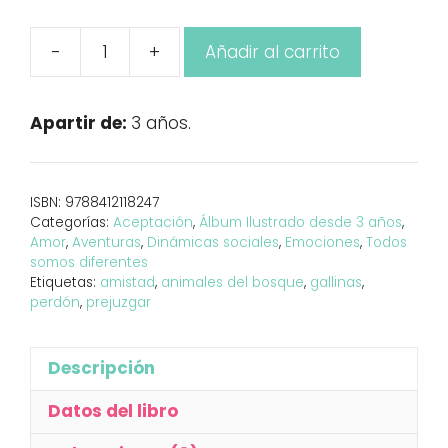
-
+
Añadir al carrito
¿Quién
se
ha
Apartir de:
3 años.
comido
el
pastel?
ISBN:
9788412118247
cantidad
Categorías:
Aceptación
,
Álbum Ilustrado desde 3 años
,
Amor
,
Aventuras
,
Dinámicas sociales
,
Emociones
,
Todos
somos diferentes
Etiquetas:
amistad
,
animales del bosque
,
gallinas
,
perdón
,
prejuzgar
Descripción
Datos del libro