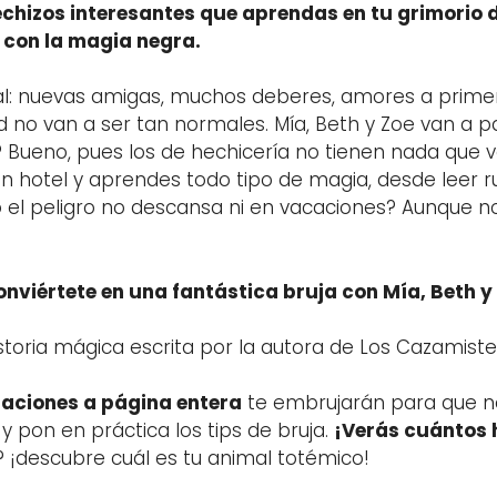
hechizos interesantes que aprendas en tu grimorio d
 con la magia negra.
: nuevas amigas, muchos deberes, amores a primera v
ad no van a ser tan normales. Mía, Beth y Zoe van a
eno, pues los de hechicería no tienen nada que ver
 hotel y aprendes todo tipo de magia, desde leer ru
o el peligro no descansa ni en vacaciones? Aunque n
onviértete en una fantástica bruja con Mía, Beth y
storia mágica escrita por la autora de Los Cazamister
raciones a página entera
te embrujarán para que no 
 y pon en práctica los tips de bruja.
¡Verás cuántos 
 y? ¡descubre cuál es tu animal totémico!