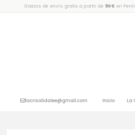
Saltar
Gastos de envío gratis a partir de
90€
en Penín
al
contenido
lacrisalidalee@gmail.com
Inicio
La 