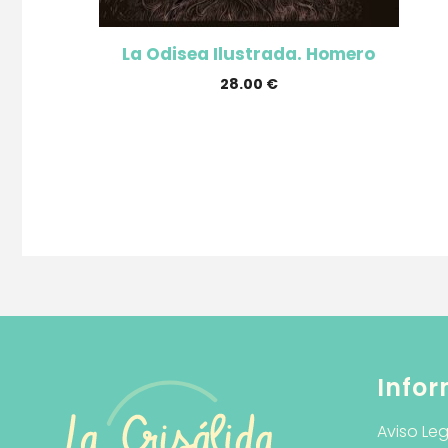
La Odisea Ilustrada. Homero
28.00
€
Infor
Aviso Leg