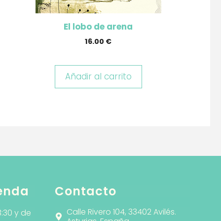
El lobo de arena
16.00
€
Añadir al carrito
ienda
Contacto
Calle Rivero 104, 33402 Avilés.
3:30 y de