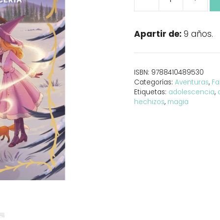
Secreto
de
Bruja
Apartir de:
9 años.
2.
El
campamento
ISBN:
9788410489530
de
Categorías:
Aventuras
,
Fa
hechicería
Etiquetas:
adolescencia
,
cantidad
hechizos
,
magia