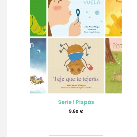
Serie 1 Pispás
9.60
€