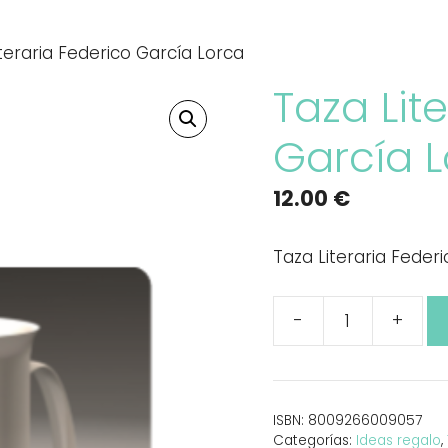
teraria Federico García Lorca
Taza Lit
García 
12.00
€
Taza Literaria Feder
-
+
Taza
Literaria
Federico
García
ISBN:
8009266009057
Lorca
Categorías:
Ideas regalo
,