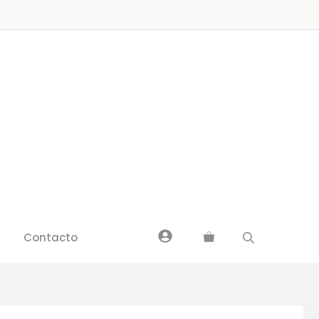
Federico
García
Lorca
cantidad
Contacto