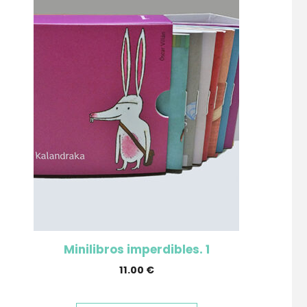
Minilibros imperdibles. 1
11.00
€