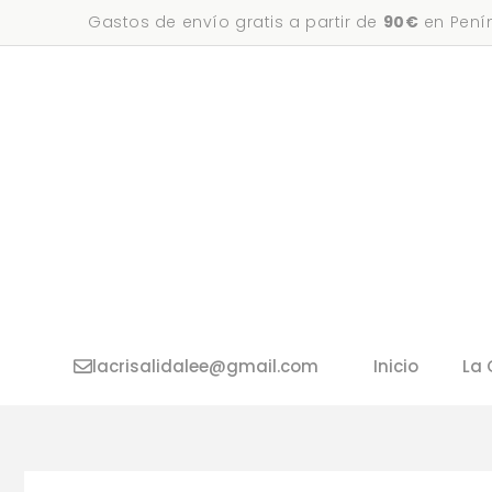
Saltar
Gastos de envío gratis a partir de
90€
en Penín
al
contenido
lacrisalidalee@gmail.com
Inicio
La 