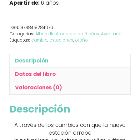
Apartir de:
6 años.
cantidad
ISBN:
9788418284076
Categorías:
Álbum Ilustrado desde 6 años
,
Aventuras
Etiquetas:
cambio
,
estaciones
,
otoño.
Descripción
Datos del libro
Valoraciones (0)
Descripción
A través de los cambios con que la nueva
estación arropa