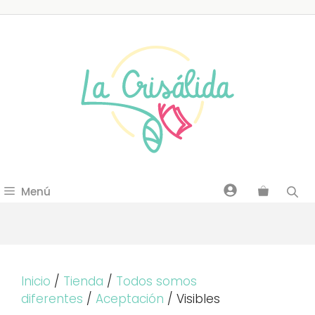
Saltar
al
contenido
Menú
Inicio
/
Tienda
/
Todos somos
diferentes
/
Aceptación
/ Visibles