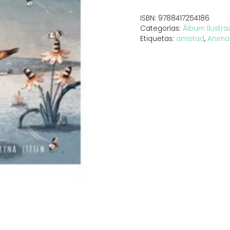
ISBN:
9788417254186
Categorías:
Álbum Ilustr
Etiquetas:
amistad
,
Anima