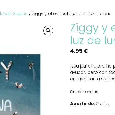
desde 3 años
/ Ziggy y el espectáculo de luz de luna
Ziggy y 
luz de l
4.95
€
¡Juu juu!». Pájaro ha
ayudar, pero con tod
encuentran a su paso
Sin existencias
Apartir de:
3 años.