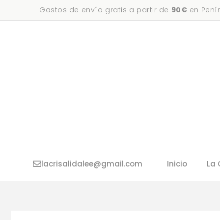
Saltar
Gastos de envío gratis a partir de
90€
en Penín
al
contenido
lacrisalidalee@gmail.com
Inicio
La 