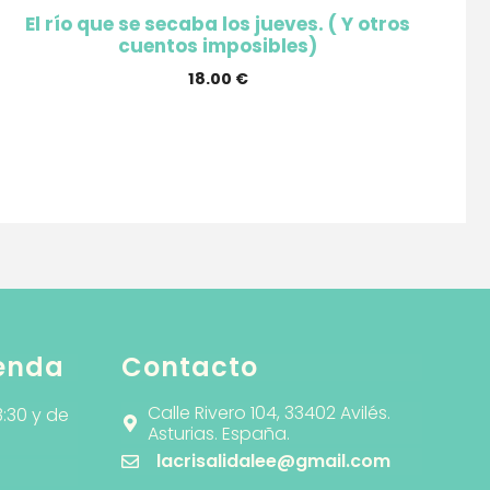
El río que se secaba los jueves. ( Y otros
cuentos imposibles)
18.00
€
ienda
Contacto
Calle Rivero 104, 33402 Avilés.
3:30 y de
Asturias. España.
lacrisalidalee@gmail.com