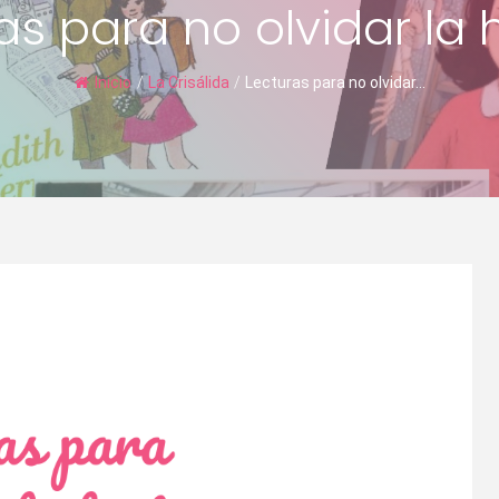
as para no olvidar la h
Inicio
/
La Crisálida
/
Lecturas para no olvidar...