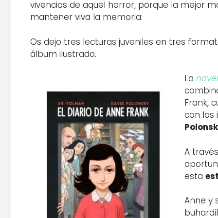
vivencias de aquel horror, porque la mejor ma
mantener viva la memoria:
Os dejo tres lecturas juveniles en tres format
álbum ilustrado.
La
novel
combina
Frank, 
con las
Polons
A travé
oportun
esta
es
Anne y 
buhardil