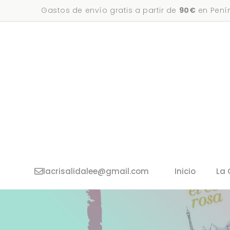
Saltar
Gastos de envío gratis a partir de
90€
en Penín
al
contenido
lacrisalidalee@gmail.com
Inicio
La 