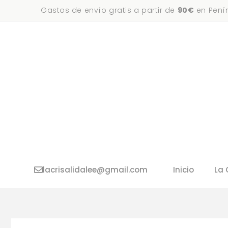
Saltar
Gastos de envío gratis a partir de
90€
en Penín
al
contenido
lacrisalidalee@gmail.com
Inicio
La 