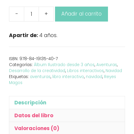
-
+
Añadir al carrito
A
la
caza
Apartir de:
4 años.
de
los
Reyes
ISBN:
978-84-19135-40-7
Magos
Categorías:
Álbum Ilustrado desde 3 años
,
Aventuras
,
cantidad
Desarrollo de la creatividad
,
Libros interactivos
,
Navidad
Etiquetas:
aventuras
,
libro interactivo
,
navidad
,
Reyes
Magos
Descripción
Datos del libro
Valoraciones (0)