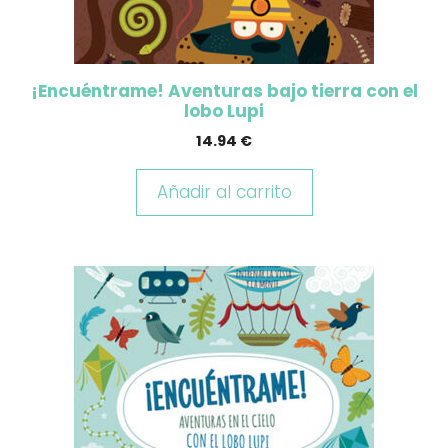
¡Encuéntrame! Aventuras bajo tierra con el
lobo Lupi
14.94
€
Añadir al carrito