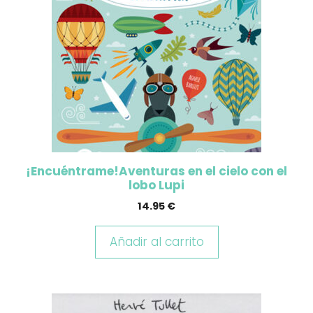
¡Encuéntrame!Aventuras en el cielo con el
lobo Lupi
14.95
€
Añadir al carrito