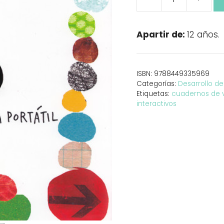
"Cómo
ser
un
Apartir de:
12 años.
explorador
del
mundo.
ISBN:
9788449335969
Museo
Categorías:
Desarrollo de
de
Etiquetas:
cuadernos de 
arte
interactivos
(vida)
portátil"
cantidad