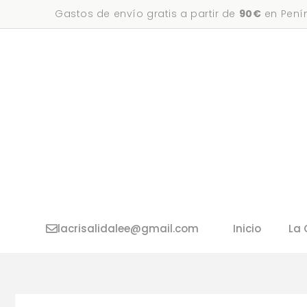
Saltar
Gastos de envío gratis a partir de
90€
en Penín
al
contenido
lacrisalidalee@gmail.com
Inicio
La 