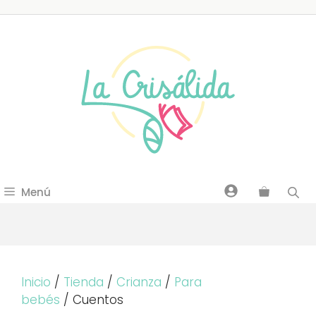
Saltar
al
contenido
Menú
Inicio
/
Tienda
/
Crianza
/
Para
bebés
/ Cuentos