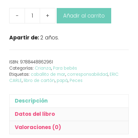
-
+
Añadir al carrito
Don
Caballito
de
Apartir de:
2 años.
mar
cantidad
ISBN:
9788448862961
Categorías:
Crianza
,
Para bebés
Etiquetas:
caballito de mar
,
corresponsabilidad
,
ERIC
CARLE
,
libro de cartón
,
papá
,
Peces
Descripción
Datos del libro
Valoraciones (0)