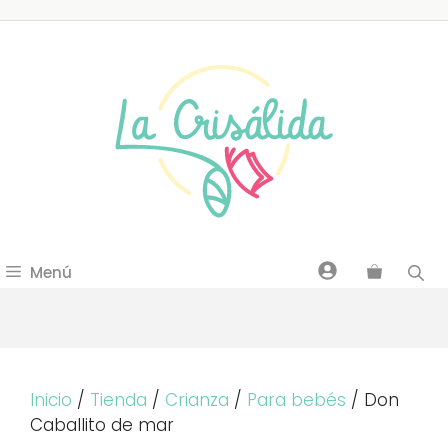
Saltar
al
contenido
Menú
Inicio
/
Tienda
/
Crianza
/
Para bebés
/ Don
Caballito de mar