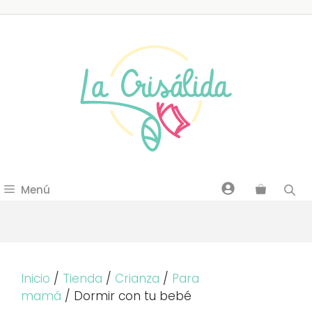
Saltar
al
contenido
Menú
Inicio
/
Tienda
/
Crianza
/
Para
mamá
/ Dormir con tu bebé