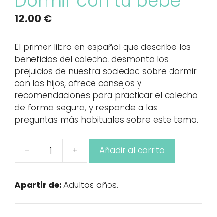
Dormir con tu bebé
12.00
€
El primer libro en español que describe los
beneficios del colecho, desmonta los
prejuicios de nuestra sociedad sobre dormir
con los hijos, ofrece consejos y
recomendaciones para practicar el colecho
de forma segura, y responde a las
preguntas más habituales sobre este tema.
-
+
Añadir al carrito
Dormir
con
tu
Apartir de:
Adultos años.
bebé
cantidad