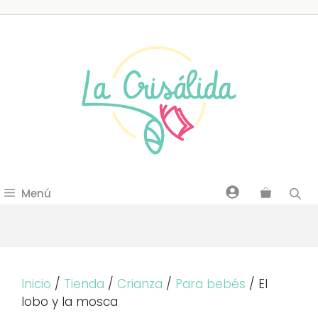
Saltar
al
contenido
Menú
Inicio
/
Tienda
/
Crianza
/
Para bebés
/ El
lobo y la mosca