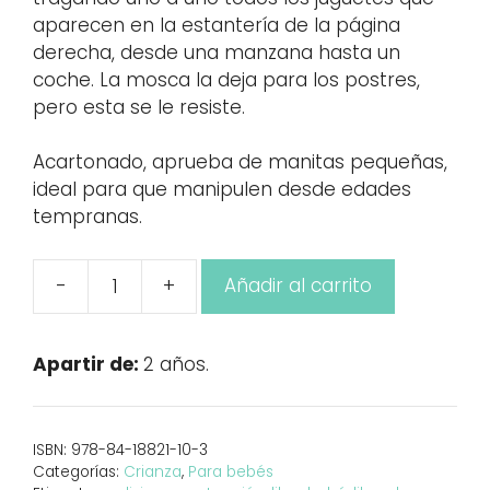
aparecen en la estantería de la página
derecha, desde una manzana hasta un
coche. La mosca la deja para los postres,
pero esta se le resiste.
Acartonado, aprueba de manitas pequeñas,
ideal para que manipulen desde edades
tempranas.
-
+
Añadir al carrito
El
lobo
y
Apartir de:
2 años.
la
mosca
cantidad
ISBN:
978-84-18821-10-3
Categorías:
Crianza
,
Para bebés