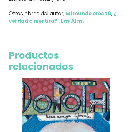
Otras obras del autor,
Mi mundo eres tú
,
¿
verdad o mentira?
,
Las Alas.
Productos
relacionados