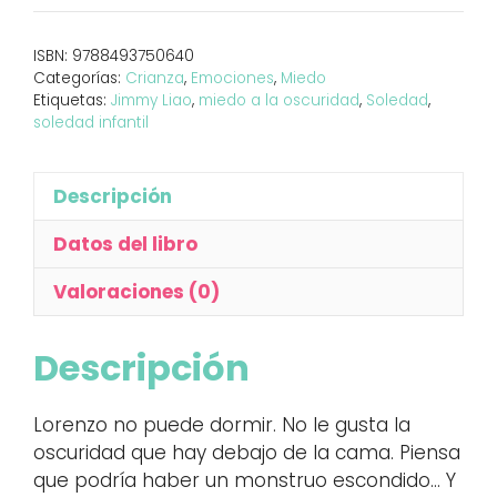
comió
la
ISBN:
9788493750640
oscuridad.
Categorías:
Crianza
,
Emociones
,
Miedo
cantidad
Etiquetas:
Jimmy Liao
,
miedo a la oscuridad
,
Soledad
,
soledad infantil
Descripción
Datos del libro
Valoraciones (0)
Descripción
Lorenzo no puede dormir. No le gusta la
oscuridad que hay debajo de la cama. Piensa
que podría haber un monstruo escondido… Y