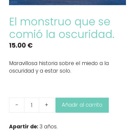
El monstruo que se
comió la oscuridad.
15.00
€
Maravillosa historia sobre el miedo a la
oscuridad y a estar solo.
-
+
Añadir al carrito
El
monstruo
que
Apartir de:
3 años.
se