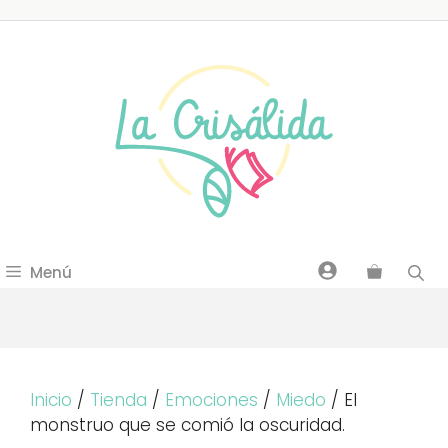
Saltar
al
contenido
Menú
Inicio
/
Tienda
/
Emociones
/
Miedo
/ El
monstruo que se comió la oscuridad.