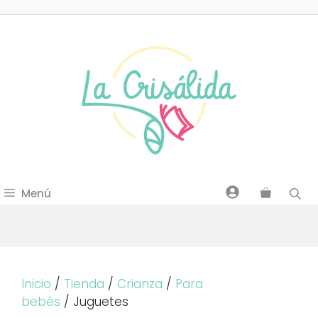
Saltar
al
contenido
Menú
Inicio
/
Tienda
/
Crianza
/
Para
bebés
/ Juguetes