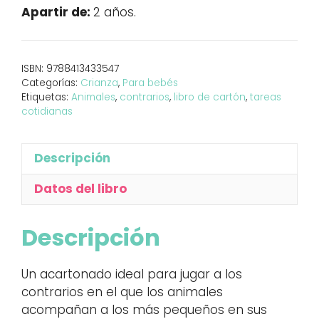
de
Apartir de:
2 años.
los
animales
cantidad
ISBN:
9788413433547
Categorías:
Crianza
,
Para bebés
Etiquetas:
Animales
,
contrarios
,
libro de cartón
,
tareas
cotidianas
Descripción
Datos del libro
Descripción
Un acartonado ideal para jugar a los
contrarios en el que los animales
acompañan a los más pequeños en sus