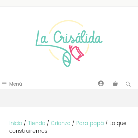
Saltar
al
contenido
Menú
Inicio
/
Tienda
/
Crianza
/
Para papá
/ Lo que
construiremos