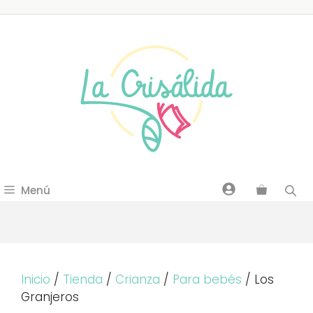
Saltar
al
contenido
Menú
Inicio
/
Tienda
/
Crianza
/
Para bebés
/ Los
Granjeros