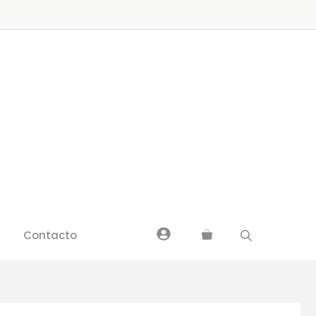
Pink
150
cantidad
Contacto