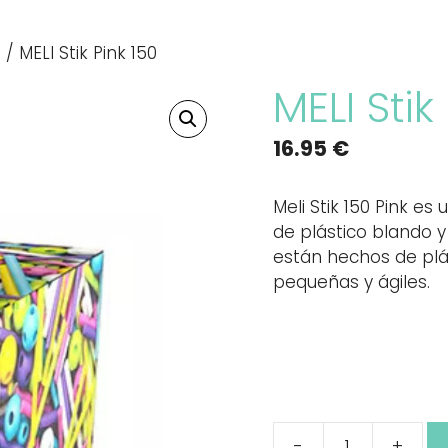
s
/ MELI Stik Pink 150
MELI Stik
16.95
€
Meli Stik 150 Pink e
de plástico blando 
están hechos de plá
pequeñas y ágiles.
-
+