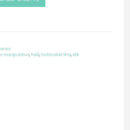
venes
o manipulativo
,
meli
,
motricidad fina
,
stik