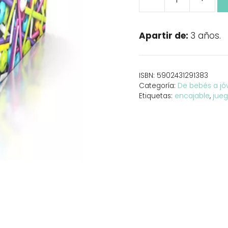
MELI
Stik
Pink
Apartir de:
3 años.
150
cantidad
ISBN:
5902431291383
Categoría:
De bebés a jó
Etiquetas:
encajable
,
jueg