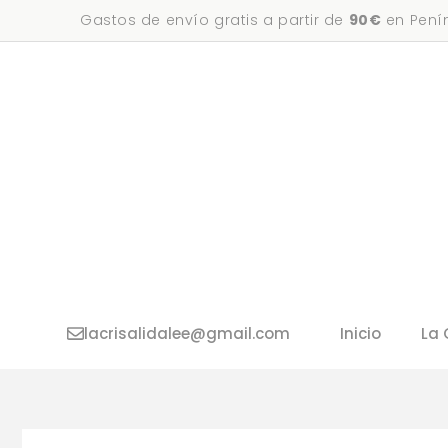
Saltar
Gastos de envío gratis a partir de
90€
en Penín
al
contenido
lacrisalidalee@gmail.com
Inicio
La 