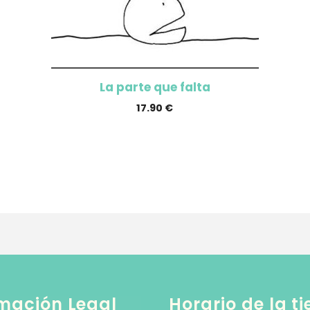
La parte que falta
17.90
€
mación Legal
Horario de la t