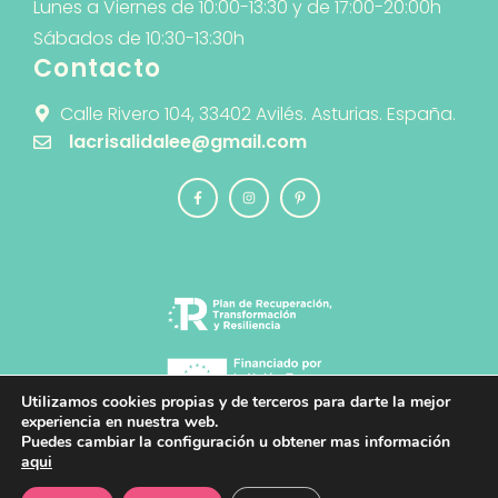
Lunes a Viernes de 10:00-13:30 y de 17:00-20:00h
Sábados de 10:30-13:30h
Contacto
Calle Rivero 104, 33402 Avilés. Asturias. España.
lacrisalidalee@gmail.com
Utilizamos cookies propias y de terceros para darte la mejor
experiencia en nuestra web.
Puedes cambiar la configuración u obtener mas información
© 2026 La Crisálida · Diseño y Desarrollo
aqui
Web
PlanB Estudio de Diseño y Comunicación
Creativa
Añadir al carrito
10.95
€