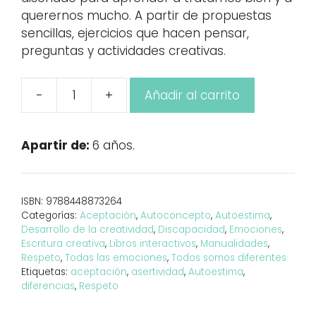
querernos mucho. A partir de propuestas
sencillas, ejercicios que hacen pensar,
preguntas y actividades creativas.
-
+
Añadir al carrito
Nos
tratamos
bien.
Apartir de:
6 años.
Cuaderno
de
actividades
ISBN:
9788448873264
cantidad
Categorías:
Aceptación
,
Autoconcepto
,
Autoestima
,
Desarrollo de la creatividad
,
Discapacidad
,
Emociones
,
Escritura creativa
,
Libros interactivos
,
Manualidades
,
Respeto
,
Todas las emociones
,
Todos somos diferentes
Etiquetas:
aceptación
,
asertividad
,
Autoestima
,
diferencias
,
Respeto