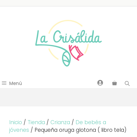
Saltar
al
contenido
Menú
Inicio
/
Tienda
/
Crianza
/
De bebés a
jóvenes
/ Pequeña oruga glotona ( libro tela)