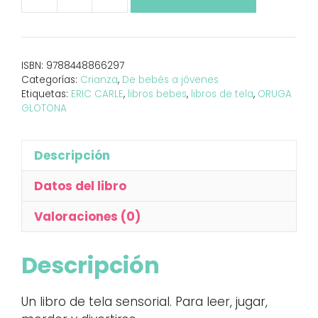
Pequeña
oruga
glotona
(
ISBN:
9788448866297
libro
Categorías:
Crianza
,
De bebés a jóvenes
tela)
Etiquetas:
ERIC CARLE
,
libros bebes
,
libros de tela
,
ORUGA
cantidad
GLOTONA
Descripción
Datos del libro
Valoraciones (0)
Descripción
Un libro de tela sensorial. Para leer, jugar,