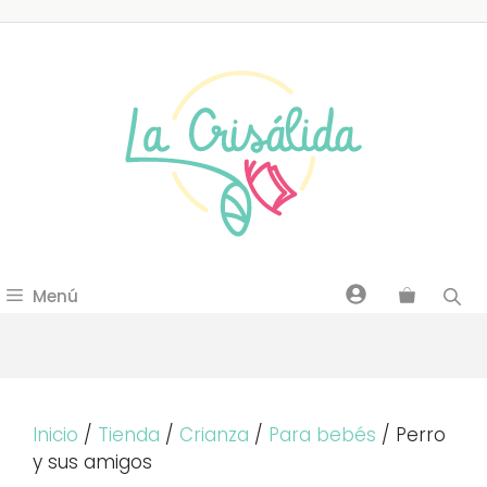
Saltar
al
contenido
Menú
Inicio
/
Tienda
/
Crianza
/
Para bebés
/ Perro
y sus amigos