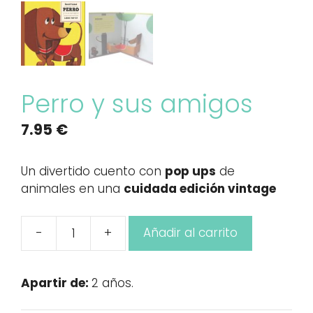
Perro y sus amigos
7.95
€
Un divertido cuento con
pop ups
de
animales en una
cuidada edición vintage
-
+
Añadir al carrito
Perro
y
sus
Apartir de:
2 años.
amigos
cantidad