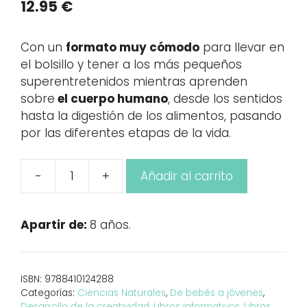
12.95
€
Con un
formato muy cómodo
para llevar en
el bolsillo y tener a los más pequeños
superentretenidos mientras aprenden
sobre
el cuerpo humano
, desde los sentidos
hasta la digestión de los alimentos, pasando
por las diferentes etapas de la vida.
-
+
Añadir al carrito
Preguntómetro,
100
preguntas
Apartir de:
8 años.
sobre
el
cuerpo
ISBN:
9788410124288
humano
Categorías:
Ciencias Naturales
,
De bebés a jóvenes
,
cantidad
Desarrollo de la creatividad
,
Libros informativos
,
Libros