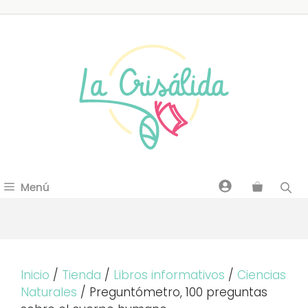
Saltar
al
contenido
Menú
Inicio
/
Tienda
/
Libros informativos
/
Ciencias
Naturales
/ Preguntómetro, 100 preguntas