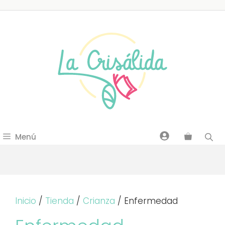
Saltar
al
contenido
Menú
Inicio
/
Tienda
/
Crianza
/ Enfermedad