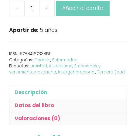
-
+
Añadir al carrito
Mi
vecino
Paco
Apartir de:
5 años.
cantidad
ISBN:
9788416733859
Categorías:
Crianza
,
Enfermedad
Etiquetas:
amistad
,
Autoestima
,
Emociones y
sentimientos
,
escucha
,
Intergeneracional
,
Tercera Edad
Descripción
Datos del libro
Valoraciones (0)