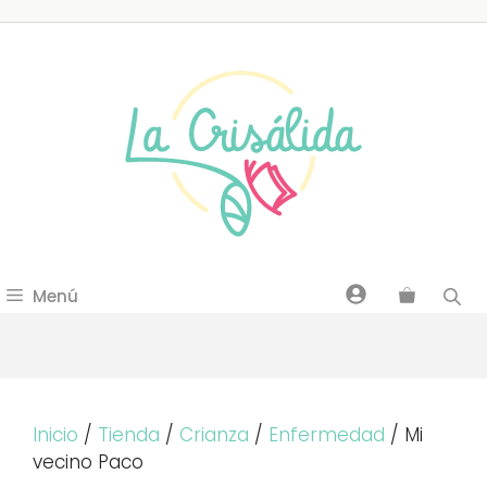
Saltar
al
contenido
Menú
Inicio
/
Tienda
/
Crianza
/
Enfermedad
/ Mi
vecino Paco